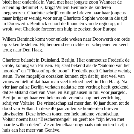
biedt haar onderdak in Varel met haar jongste zoon Wanneer de
scheiding definitief is, krijgt Willem Bentinck de kinderen
toegewezen. Charlotte schrijft continue brieven naar haar jongens
maar krijgt er weinig voor terug Charlotte Sophie woont in die tijd
in Doorwerth. Bentinck schort de financiën van de regio op, uit
wrok, wat Charlotte forceert om hulp te zoeken door Europa.
Willem Bentinck komt voor enkele weken naar Doorwerth om orde
op zaken te stellen. Hij benoemd een richter en schepenen en keert
terug naar Den Haag.
Charlotte belandt in Duitsland, Berlijn. Hier ontmoet ze Frederik de
Grote, koning van Pruisen. Hij staat bekend als de “Salomo van het
noorden” en “Filosoof op de troon”. Frederik geeft Charlotte weinig
steun. Twee mogelijke oorzaken kunnen zijn dat hij niet veel van
vrouwen hielt of dat haar man veel invloed heeft in Den Haag. Na
vier jaar zal ze Berlijn verlaten nadat ze een verdrag heeft getekend
dat ze afstand doet van Varel en Knijphausen in ruil voor jaargeld.
Berlijn brengt haar een hele mooie vriendschap met verlichting
schrijver Voltaire. De vriendschap zal meer dan 40 jaar duren tot de
dood van Voltair. In deze 40 jaar zullen ze honderden brieven
uitwisselen. Deze brieven tonen een hele intieme vriendschap.
Voltair noemt haar “Beschermengel” en geeft toe “zijn leven met
haar te willen delen”. Ze zullen elkaar nogmaals ontmoeten in zijn
huis aan het meer van Genève.