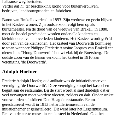
Italiaanse weg bestraten.
Verder gaf hij ter beschikking grond voor buitenverblijven,
bedrijven, landbouwgronden en fabrieken.
Baron van Brakell overleed in 1853. Zijn weduwe en gezin blijven
in het Kasteel wonen. Zijn oudste zoon volgt hem op als
burgemeester. Na de dood van de weduwe van Brakell, in 1880,
moet de boedel gescheiden worden onder alle kinderen en
kleinkinderen van al overleden kinderen. Het Kasteel wordt geërfd
door een van de kleinzonen. Het kasteel van Doorwerth komt leeg
te staan wanneer Philippe Frederic Antoine Jacques van Brakell een
nieuw huis “Hoog Doorwerth” bouwt vlak bij de Boersberg. De
oudste zoon van de Baron verkocht het kasteel in 1910 aan
vereniging ‘de Doorwerth’.
Adolph Hoefner
Frederic Adolph Hoefer, oud-militair was de initiatiefnemer van
vereniging ‘de Doorwerth’. Deze vereniging koopt het kasteel en
begint aan de restauratie. Bij de start wordt al snel duidelijk dat er
veel vervangen moet worden: vloeren, zolders en dak. Onder strikte
voorwaarden subsidieert Den Haag de restauratie. Eenmaal
gerestaureerd wordt in 1913 het artilleriemuseum van de
initiatiefnemer er geïnstalleerd. Dit werd later het Legermuseum.
Een van de eerste musea in een kasteel in Nederland. Ook het