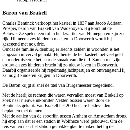
Baron van Brakell
Charles Bentinck verkoopt het kasteel in 1837 aan Jacob Adriaan
Prosper, baron van Brakell van Wadenoyen. Hij komt uit de
Betuwe. Ze spelen een rol in het kwartier van Nijmegen en zijn zeer
rijk. Hij neemt zes kinderen mee, en in Doorwerth wordt hij
gezegend met nog drie.
Omdat de familie Aldenburg er slechts zelden in woonden is het
langzaam in verval geraakt. Hij herstelde het kasteel met veel geld
en moderniseerde het naar de smaak van die tijd. Samen met zijn
vrouw en zes kinderen bracht hij zo nieuw leven in Doorwerth.
Daarbij organiseerde hij regelmatig jachtpartijen en ontvangsten.Hij
zal nog 3 kinderen krijgen in Doorwerth.
De Baron krijgt al snel de titel van Burgemeester toegediend.
Met de heerlijke rechten die waren vervallen moest van Brakell op
zoek naar nieuwe inkomsten.Velden bossen waren door de
Bentincks gekapt. Van Brakell liet 200 hectare heidevelden
beplanten met dennen.
Met de aanleg van de spoorlijn tussen Arnhem en Amsterdam drong
hij erop aan dat er een station in Wolfheze werd gebouwd. Om de
reis van en naar het station gemakkelijker te maken liet hij de