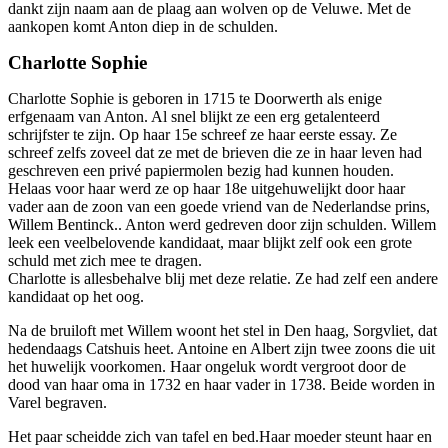
dankt zijn naam aan de plaag aan wolven op de Veluwe. Met de
aankopen komt Anton diep in de schulden.
Charlotte Sophie
Charlotte Sophie is geboren in 1715 te Doorwerth als enige
erfgenaam van Anton. Al snel blijkt ze een erg getalenteerd
schrijfster te zijn. Op haar 15e schreef ze haar eerste essay. Ze
schreef zelfs zoveel dat ze met de brieven die ze in haar leven had
geschreven een privé papiermolen bezig had kunnen houden.
Helaas voor haar werd ze op haar 18e uitgehuwelijkt door haar
vader aan de zoon van een goede vriend van de Nederlandse prins,
Willem Bentinck.. Anton werd gedreven door zijn schulden. Willem
leek een veelbelovende kandidaat, maar blijkt zelf ook een grote
schuld met zich mee te dragen.
Charlotte is allesbehalve blij met deze relatie. Ze had zelf een andere
kandidaat op het oog.
Na de bruiloft met Willem woont het stel in Den haag, Sorgvliet, dat
hedendaags Catshuis heet. Antoine en Albert zijn twee zoons die uit
het huwelijk voorkomen. Haar ongeluk wordt vergroot door de
dood van haar oma in 1732 en haar vader in 1738. Beide worden in
Varel begraven.
Het paar scheidde zich van tafel en bed.Haar moeder steunt haar en