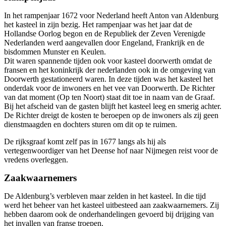
In het rampenjaar 1672 voor Nederland heeft Anton van Aldenburg
het kasteel in zijn bezig. Het rampenjaar was het jaar dat de
Hollandse Oorlog begon en de Republiek der Zeven Verenigde
Nederlanden werd aangevallen door Engeland, Frankrijk en de
bisdommen Munster en Keulen.
Dit waren spannende tijden ook voor kasteel doorwerth omdat de
fransen en het koninkrijk der nederlanden ook in de omgeving van
Doorwerth gestationeerd waren. In deze tijden was het kasteel het
onderdak voor de inwoners en het vee van Doorwerth. De Richter
van dat moment (Op ten Noort) staat dit toe in naam van de Graaf.
Bij het afscheid van de gasten blijft het kasteel leeg en smerig achter.
De Richter dreigt de kosten te beroepen op de inwoners als zij geen
dienstmaagden en dochters sturen om dit op te ruimen.
De rijksgraaf komt zelf pas in 1677 langs als hij als
vertegenwoordiger van het Deense hof naar Nijmegen reist voor de
vredens overleggen.
Zaakwaarnemers
De Aldenburg’s verbleven maar zelden in het kasteel. In die tijd
werd het beheer van het kasteel uitbesteed aan zaakwaarnemers. Zij
hebben daarom ook de onderhandelingen gevoerd bij drijging van
het invallen van franse troepen.