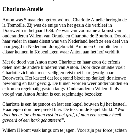
Charlotte Amelie
Anton was 5 maanden getrouwd met Charlotte Amelie hertogin de
la Tremoille. Zij was de enige van het gezin die verbleef in
Doorwerth in het jaar 1684. Ze was van voorname afkomst van
onderanderen Willem van Oranje en Charlotte de Bourbon. Doordat
haar vader in staats dienst was van Nederland heeft ze een deel van
haar jeugd in Nederland doorgebracht. Anton en Charlotte leren
elkaar kennen in Kopenhagen waar Anton aan het hof verblijft.
Met de dood van Anton moet Charlotte en haar zoon de erfenis
delen met de andere kinderen van Anton. Door deze situatie voelt
Charlotte zich niet meer veilig en reist met haar gevolg naar
Doorwerth. Het kasteel dat leeg stond bloeit op dankzij de nieuwe
bewoning en haar gevolg. De tuinen worden weer onderhouden en
er komen regelmatig gasten langs. Onderanderen Willem II als
voogd van Anton Junior, is een regelmatige bezoeker.
Charlotte is een hugenoot en laat een kapel bouwen bij het kasteel.
Haar eigen dominee preekt hier. De tekst in de kapel klinkt:
“Wat
doet het er toe als men rust in het graf, of men een scepter heeft
gevoerd of een hark gehanteerd”.
Willem II komt vaak langs om te jagen. Voor zijn par-force jachten