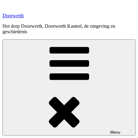
Ga
naar
Doorwerth
de
inhoud
Het dorp Doorwerth, Doorwerth Kasteel, de omgeving en
geschiedenis
Menu